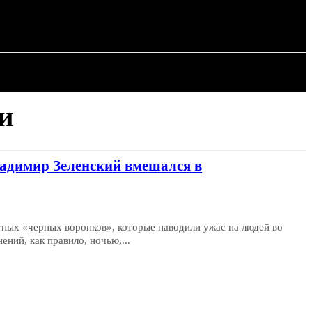
ИЯ
СТАТЬИ
ни
ладимир Зеленский вмешался в
тных «черных воронков», которые наводили ужас на людей во
ений, как правило, ночью,...