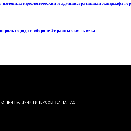
я изменила идеологический и административный ландшафт го
я роль города в обороне Украины сквозь века
О ПРИ НАЛИЧИИ ГИПЕРССЫЛКИ НА НАС.