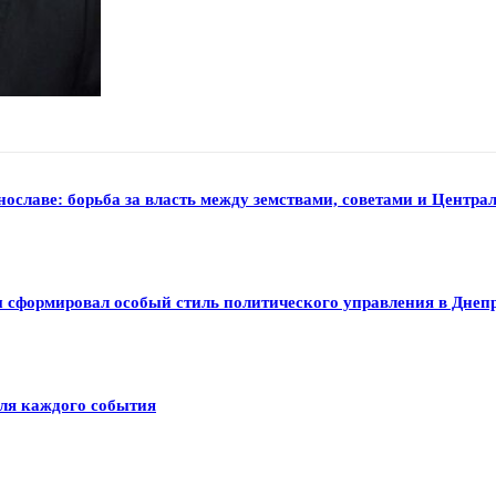
нославе: борьба за власть между земствами, советами и Центр
ы сформировал особый стиль политического управления в Днеп
для каждого события