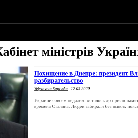
О ПОЛИТИКЕ
О МЭРЕ
ВОЕННАЯ ИСТОР
абінет міністрів Украї
Похищение в Днепре: президент В
разбирательство
Yelyzaveta Supivska
-
12.05.2020
Украине совсем недалеко осталось до приснопамя
времена Сталина. Людей забирали без всяких поясн