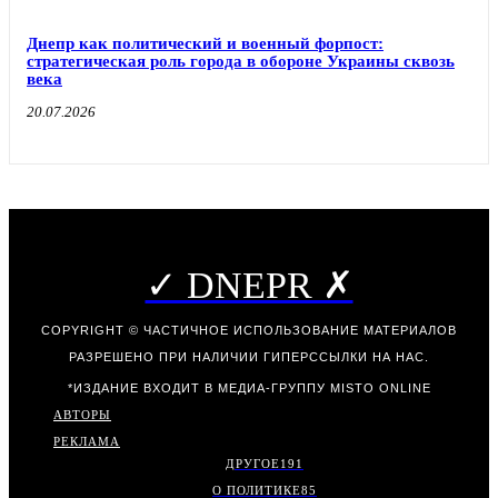
Днепр как политический и военный форпост:
стратегическая роль города в обороне Украины сквозь
века
20.07.2026
✓ DNEPR ✗
COPYRIGHT © ЧАСТИЧНОЕ ИСПОЛЬЗОВАНИЕ МАТЕРИАЛОВ
РАЗРЕШЕНО ПРИ НАЛИЧИИ ГИПЕРССЫЛКИ НА НАС.
*ИЗДАНИЕ ВХОДИТ В МЕДИА-ГРУППУ
MISTO ONLINE
АВТОРЫ
РЕКЛАМА
ДРУГОЕ
191
О ПОЛИТИКЕ
85