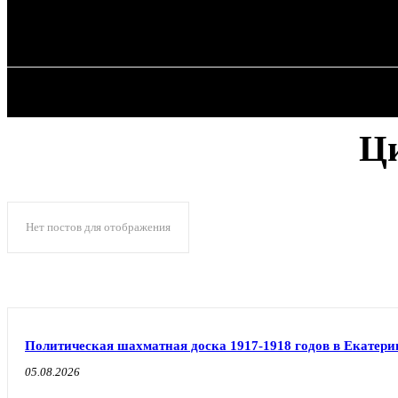
✓ DNEPR ✗
Воскресенье, 9 августа, 2026
ГЛАВНАЯ
Ци
Нет постов для отображения
Политическая шахматная доска 1917-1918 годов в Екатери
05.08.2026