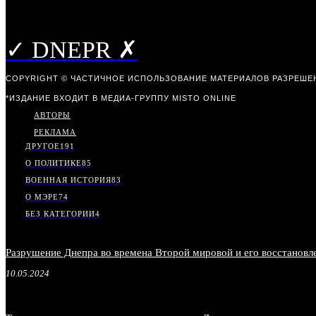
✓ DNEPR ✗
COPYRIGHT © ЧАСТИЧНОЕ ИСПОЛЬЗОВАНИЕ МАТЕРИАЛОВ РАЗРЕШЕН
*ИЗДАНИЕ ВХОДИТ В МЕДИА-ГРУППУ
MISTO ONLINE
АВТОРЫ
РЕКЛАМА
ДРУГОЕ
191
О ПОЛИТИКЕ
85
ВОЕННАЯ ИСТОРИЯ
83
О МЭРЕ
74
БЕЗ КАТЕГОРИИ
4
Разрушение Днепра во времена Второй мировой и его восстанов
10.05.2024