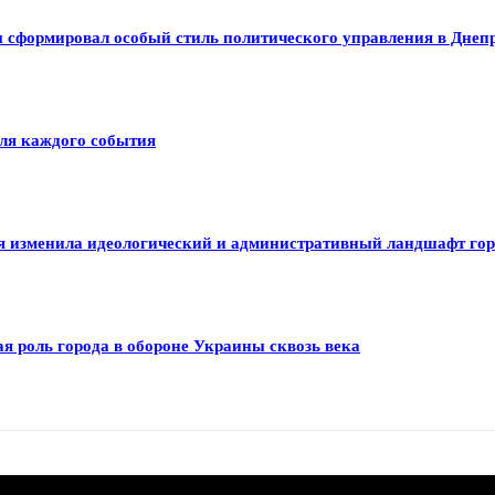
ы сформировал особый стиль политического управления в Днеп
для каждого события
я изменила идеологический и административный ландшафт го
я роль города в обороне Украины сквозь века