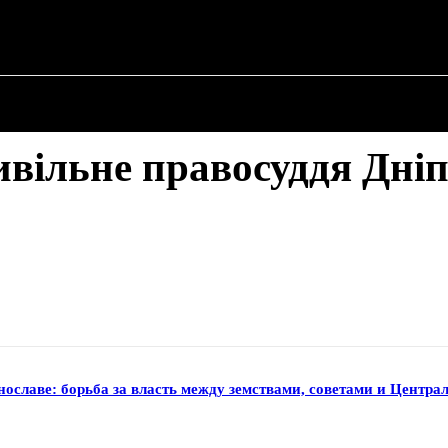
О ПОЛИТИКЕ
О МЭРЕ
ВОЕННАЯ ИСТОР
вільне правосуддя Дні
нославе: борьба за власть между земствами, советами и Центр