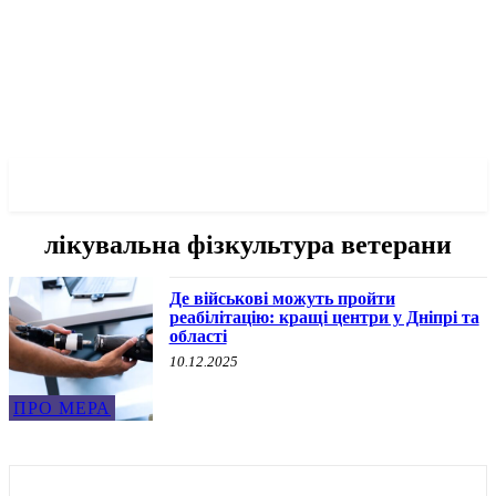
✓ DNEPR ✗
лікувальна фізкультура ветерани
Де військові можуть пройти
реабілітацію: кращі центри у Дніпрі та
області
10.12.2025
ПРО МЕРА