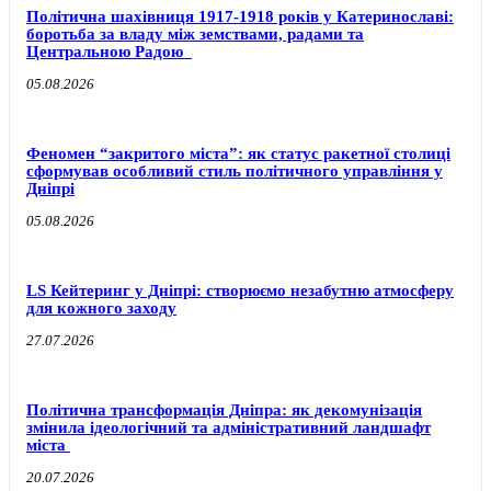
Політична шахівниця 1917-1918 років у Катеринославі:
боротьба за владу між земствами, радами та
Центральною Радою
05.08.2026
Феномен “закритого міста”: як статус ракетної столиці
сформував особливий стиль політичного управління у
Дніпрі
05.08.2026
LS Кейтеринг у Дніпрі: створюємо незабутню атмосферу
для кожного заходу
27.07.2026
Політична трансформація Дніпра: як декомунізація
змінила ідеологічний та адміністративний ландшафт
міста
20.07.2026