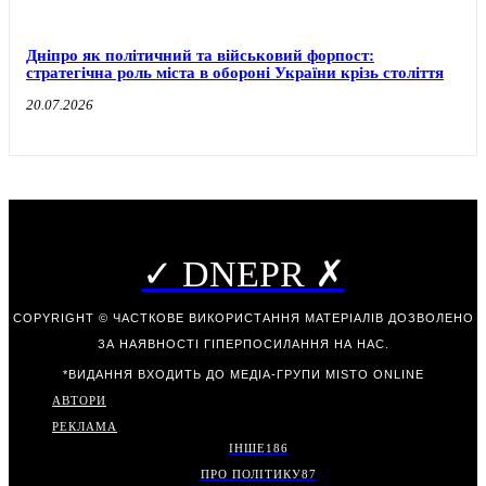
Дніпро як політичний та військовий форпост:
стратегічна роль міста в обороні України крізь століття
20.07.2026
✓ DNEPR ✗
COPYRIGHT © ЧАСТКОВЕ ВИКОРИСТАННЯ МАТЕРІАЛІВ ДОЗВОЛЕНО
ЗА НАЯВНОСТІ ГІПЕРПОСИЛАННЯ НА НАС.
*ВИДАННЯ ВХОДИТЬ ДО МЕДІА-ГРУПИ
MISTO ONLINE
АВТОРИ
РЕКЛАМА
ІНШЕ
186
ПРО ПОЛІТИКУ
87