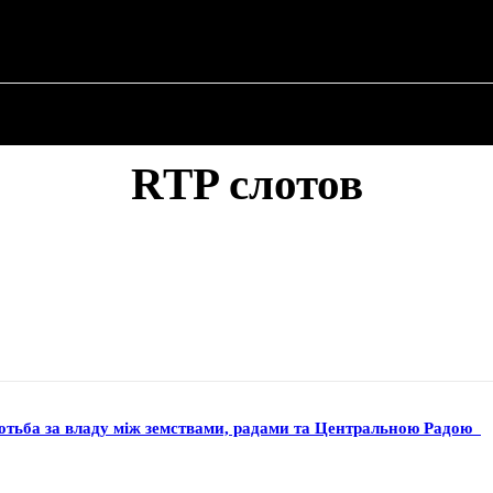
ПРО ПОЛІТИКУ
ПРО МЕРА
ВОЄННА ІСТО
RTP слотов
ротьба за владу між земствами, радами та Центральною Радою