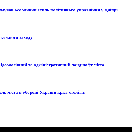
ормував особливий стиль політичного управління у Дніпрі
 кожного заходу
 ідеологічний та адміністративний ландшафт міста
ль міста в обороні України крізь століття