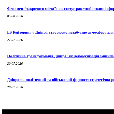
Феномен “закритого міста”: як статус ракетної столиці сф
05.08.2026
LS Кейтеринг у Дніпрі: створюємо незабутню атмосферу для
27.07.2026
Політична трансформація Дніпра: як декомунізація змінила
20.07.2026
Дніпро як політичний та військовий форпост: стратегічна ро
20.07.2026