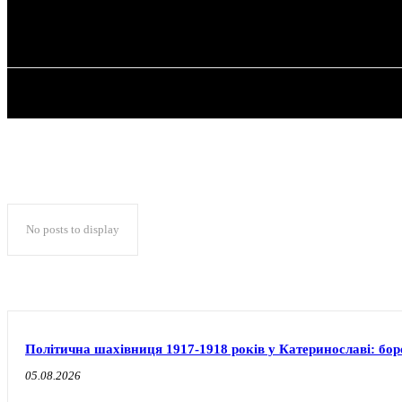
✓ DNEPR ✗
Субота, 8 Серпня, 2026
ГОЛОВНА
No posts to display
Політична шахівниця 1917-1918 років у Катеринославі: бо
05.08.2026